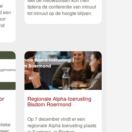
Met de nieuwsflitsen kon men
ar
tijdens de conferentie van minuut
d een
tot minuut op de hoogte blijven.
oor
end
or
Regionale Alpha-toerusting
Bisdom Roermond
Op 7 december vindt er een
olieke
regionale Alpha toerusting plaats
 meer
in Susteren, in Bisdom