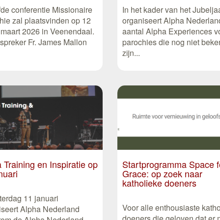
fde conferentie Missionaire
In het kader van het Jubelja
hie zal plaatsvinden op 12
organiseert Alpha Nederlan
 maart 2026 in Veenendaal.
aantal Alpha Experiences v
spreker Fr. James Mallon
parochies die nog niet bek
zijn...
 Training en Inspiratie op
Startprogramma Space f
nuari
Grace: op zoek naar
katholieke doeners
terdag 11 januari
Voor alle enthousiaste kath
iseert Alpha Nederland
doeners die geloven dat er
om de Alpha Nederland