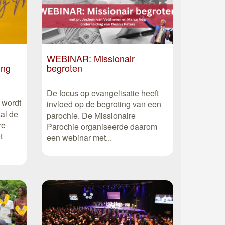
WEBINAR: Missionair
ing
begroten
De focus op evangelisatie heeft
 wordt
invloed op de begroting van een
al de
parochie. De Missionaire
re
Parochie organiseerde daarom
t
een webinar met...