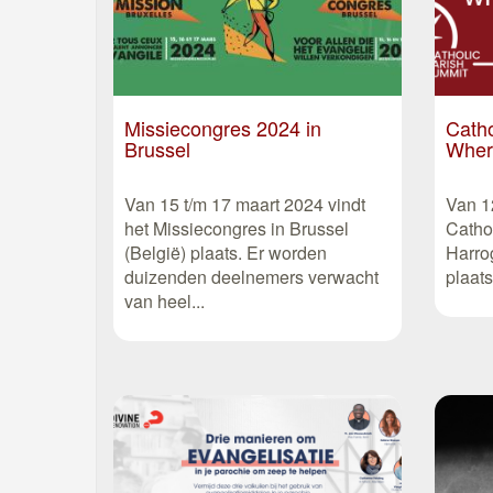
Missiecongres 2024 in
Catho
Brussel
Where
Van 15 t/m 17 maart 2024 vindt
Van 12
het Missiecongres in Brussel
Catho
(België) plaats. Er worden
Harro
duizenden deelnemers verwacht
plaat
van heel...