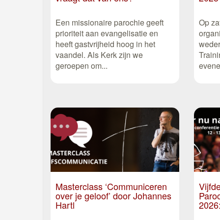
Een missionaire parochie geeft
Op za
prioriteit aan evangelisatie en
organ
heeft gastvrijheid hoog in het
weder
vaandel. Als Kerk zijn we
Traini
geroepen om...
evenem
Masterclass ‘Communiceren
Vijfd
over je geloof’ door Johannes
Paroc
Hartl
2026: