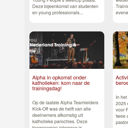
Deze bijeenkomst van studenten
Traini
en young professionals...
evenem
Alpha in opkomst onder
Activ
katholieken: kom naar de
bero
trainingsdag!
In he
Op de laatste Alpha Teamleiders
2025 
Kick-Off was de helft van alle
voor P
deelnemers afkomstig uit
twee a
katholieke parochies. Deze
pastor
toegenomen interesse is...