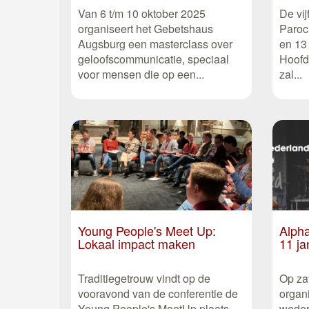
Van 6 t/m 10 oktober 2025
De vij
organiseert het Gebetshaus
Paroc
Augsburg een masterclass over
en 13
geloofscommunicatie, speciaal
Hoofd
voor mensen die op een...
zal...
Young People's Meet Up:
Alpha
Lokaal impact maken
11 ja
Traditiegetrouw vindt op de
Op za
vooravond van de conferentie de
organ
Young People's MeetUp plaats.
weder